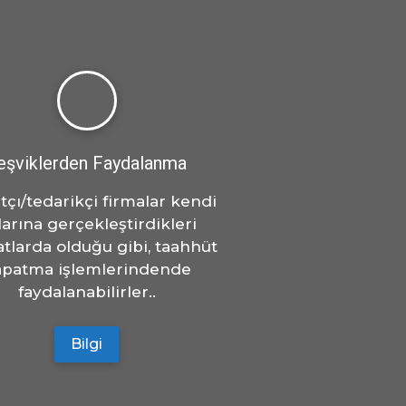
eşviklerden Faydalanma
tçı/tedarikçi firmalar kendi
larına gerçekleştirdikleri
atlarda olduğu gibi, taahhüt
apatma işlemlerindende
faydalanabilirler..
Bilgi