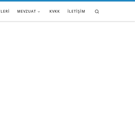
Search
TLERI
MEVZUAT
KVKK
İLETIŞIM