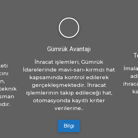
Gümrük Avantajı
T
İhracat işlemleri, Gümrük
eti
İmala
İdarelerinde mavi-sarı-kırmızı hat
cını
ad
kapsamında kontrol edilerek
n,
ihrac
gerçekleşmektedir. İhracat
 teknik
k
işlemlerinin takip edileceği hat,
ansman
otomasyonda kayıtlı kriter
dır.
verilerine..
Bilgi